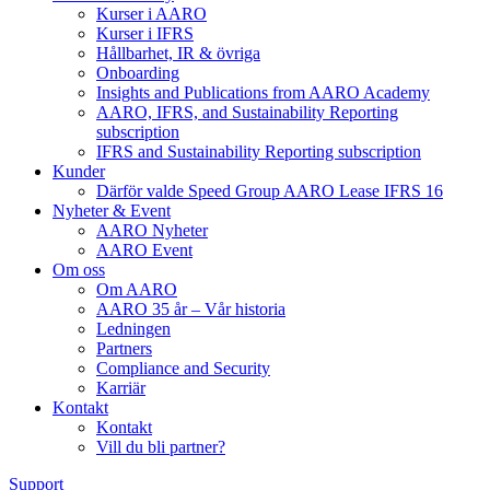
Kurser i AARO
Kurser i IFRS
Hållbarhet, IR & övriga
Onboarding
Insights and Publications from AARO Academy
AARO, IFRS, and Sustainability Reporting
subscription
IFRS and Sustainability Reporting subscription
Kunder
Därför valde Speed Group AARO Lease IFRS 16
Nyheter & Event
AARO Nyheter
AARO Event
Om oss
Om AARO
AARO 35 år – Vår historia
Ledningen
Partners
Compliance and Security
Karriär
Kontakt
Kontakt
Vill du bli partner?
Support