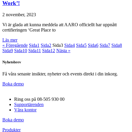
Work’!
2 november, 2023
Vi är glada att kunna meddela att AARO officiellt har uppnått
certifieringen ‘Great Place to
Läs mer
« Föregående
Sida
1
Sida
2
Sida
3
Sida
4
Sida
5
Sida
6
Sida
7
Sida
8
Sida
9
Sida
10
Sida
11
Sida
12
Nästa »
Nyhetsbrev
Få våra senaste insikter, nyheter och events direkt i din inkorg.
Boka demo
Ring oss på 08-505 930 00
Supportärenden
Våra kontor
Boka demo
Produkter