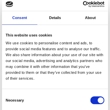
Besök hos vår kund IPCO i Sandviken!
3 april, 2024
Consent
Details
About
I slutet av mars var vi och hälsade på vår kund IPCO i Sandviken.
Vi
Läs mer
This website uses cookies
We use cookies to personalise content and ads, to
Peter Sohlén och Gabriella Vettese om AARO & vår
provide social media features and to analyse our traffic.
A Great Place To Work-certifiering
We also share information about your use of our site with
our social media, advertising and analytics partners who
2 april, 2024
may combine it with other information that you’ve
AARO – a great place to work! Nu har det gått tre månader
provided to them or that they’ve collected from your use
sedan Gabriella Vettese började
of their services.
Läs mer
Consent
Spännande dag på World Finance Forum 2024 i
Necessary
Selection
London