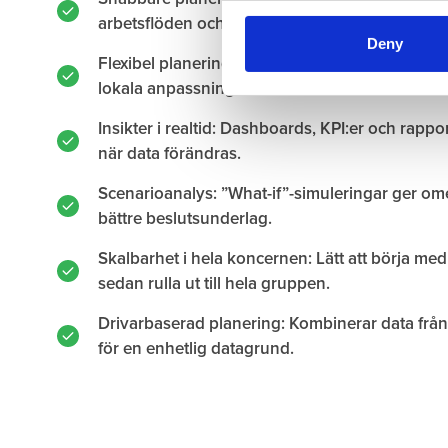
arbetsflöden och mindre manuellt arbete.
Deny
Flexibel planering: Stödjer både bottom-up o
lokala anpassningar.
Insikter i realtid: Dashboards, KPI:er och rappo
när data förändras.
Scenarioanalys: ”What-if”-simuleringar ger ome
bättre beslutsunderlag.
Skalbarhet i hela koncernen: Lätt att börja med
sedan rulla ut till hela gruppen.
Drivarbaserad planering: Kombinerar data från
för en enhetlig datagrund.