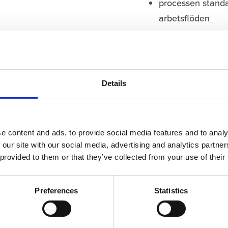
processen standa
arbetsflöden
data valideras oc
planering och ko
system
Details
e content and ads, to provide social media features and to analy
 our site with our social media, advertising and analytics partn
g:
 provided to them or that they’ve collected from your use of their
Preferences
Statistics
llerade indata ger
cesser, tydliga