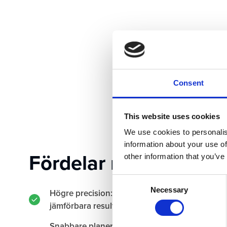
Consent
This website uses cookies
We use cookies to personalis
information about your use of
Fördelar med Plannin
other information that you’ve
Consent
Necessary
Högre precision: Enhetliga modeller och kontro
Selection
jämförbara resultat i hela koncernen.
Snabbare planeringscykler: Automatiserade pro