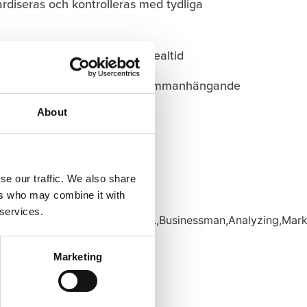
rdiseras och kontrolleras med tydliga
h uppdateras automatiskt i realtid
nsolidering hålls ihop i ett sammanhängande
About
se our traffic. We also share
ers who may combine it with
 services.
Marketing