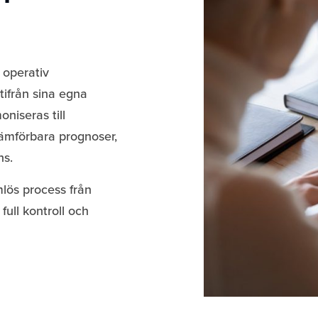
 operativ
tifrån sina egna
niseras till
ämförbara prognoser,
ns.
lös process från
full kontroll och