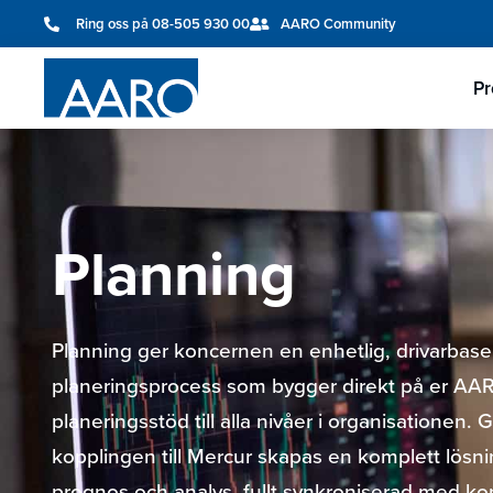
Ring oss på 08-505 930 00
AARO Community
Pr
Planning
Planning ger koncernen en enhetlig, drivarbase
planeringsprocess som bygger direkt på er AAR
planeringsstöd till alla nivåer i organisationen
kopplingen till Mercur skapas en komplett lösni
prognos och analys, fullt synkroniserad med k