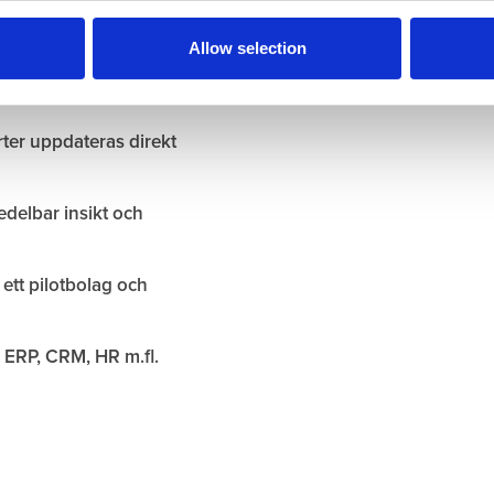
Allow selection
ch top-down samt
rter uppdateras direkt
delbar insikt och
 ett pilotbolag och
 ERP, CRM, HR m.fl.