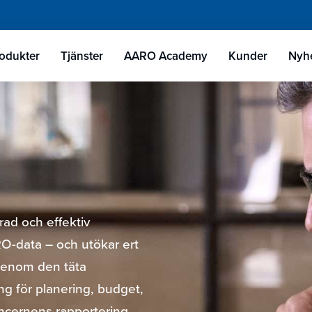
odukter
Tjänster
AARO Academy
Kunder
Nyhe
rad och effektiv
O-data – och utökar ert
. Genom den täta
ng för planering, budget,
oncernens rapportering