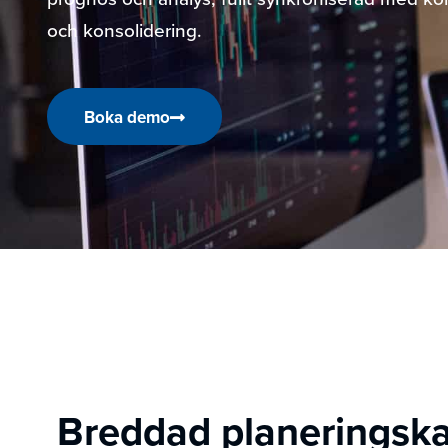
och konsolidering.
Boka demo
Breddad planeringska