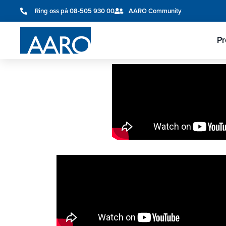
Ring oss på 08-505 930 00
AARO Community
Pr