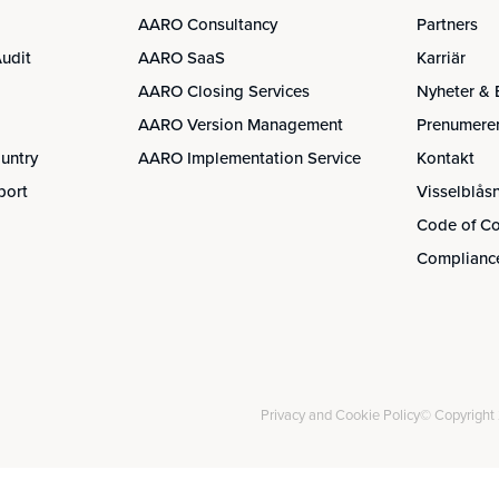
AARO Consultancy
Partners
udit
AARO SaaS
Karriär
AARO Closing Services
Nyheter & 
AARO Version Management
Prenumerer
untry
AARO Implementation Service
Kontakt
port
Visselblås
Code of C
Compliance
Privacy and Cookie Policy
© Copyright