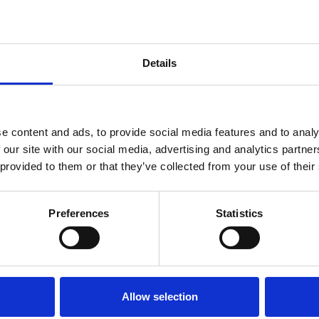
le kunna förbättra
Details
msta
e content and ads, to provide social media features and to analy
 our site with our social media, advertising and analytics partn
6.
 provided to them or that they’ve collected from your use of their
uta.
Preferences
Statistics
tc.
ngar.
start- och
Allow selection