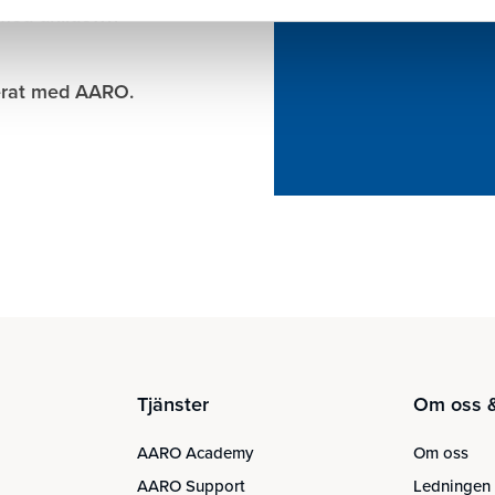
 med drilldown-
rerat med AARO.
Tjänster
Om oss &
AARO Academy
Om oss
AARO Support
Ledningen