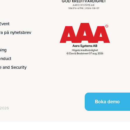
Event
a på nyhetsbrev
ning
onduct
 and Security
Boka demo
 2026