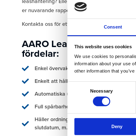
leashantering? Eller låta oss se över hur ni skul
er nuvarande rapporteringsprocess?
Kontakta oss för ett möte eller en online demo.
Consent
AARO Lease IFRS 16:s frä
This website uses cookies
fördelar:
We use cookies to personalis
information about your use of
Enkel övervakning av effekterna av IFRS 1
other information that you’ve
Enkelt att hålla isär kontrakt med olika val
Consent
Necessary
Selection
Automatiska uträkningar av skatt, ränta, e
Full spårbarhet i förändringar och beräkni
Håller ordning på alla dina leasekontrakt, 
slutdatum, m.m.
Deny