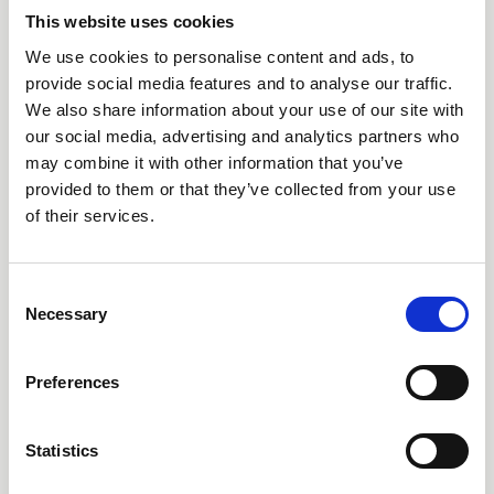
This website uses cookies
We use cookies to personalise content and ads, to
provide social media features and to analyse our traffic.
Ring oss på 08-505 930 00
We also share information about your use of our site with
Supportärenden
our social media, advertising and analytics partners who
Våra kontor
may combine it with other information that you’ve
provided to them or that they’ve collected from your use
of their services.
Produkter
AARO
Consent
Necessary
AARO Lease IFRS 16
Selection
Planning
AARO Security and Audit
Preferences
AARO Connector
AARO Integrator
Statistics
AARO Country by Country