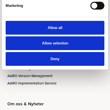
AARO Dimension Import
Marketing
AARO Disclosure
Tjänster
Allow all
AARO Academy
Allow selection
AARO Support
AARO Consultancy
Deny
AARO SaaS
AARO Closing Services
AARO Version Management
AARO Implementation Service
Om oss & Nyheter