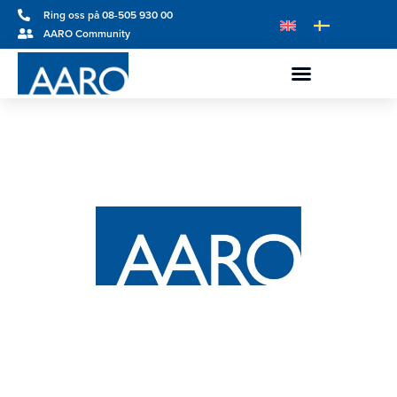
Ring oss på 08-505 930 00
AARO Community