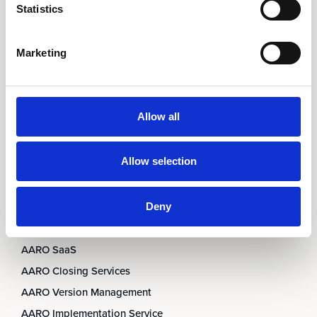
AARO Security and Audit
Statistics
AARO Connector
AARO Integrator
Marketing
AARO Country by Country
AARO Dimension Import
AARO Disclosure
Allow all
Tjänster
Allow selection
AARO Academy
AARO Support
Deny
AARO Consultancy
AARO SaaS
AARO Closing Services
AARO Version Management
AARO Implementation Service