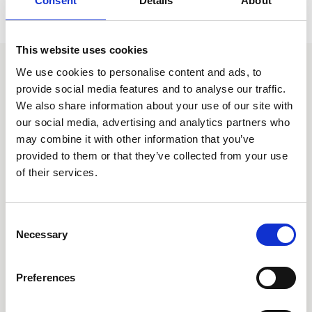
Consent
Details
About
This website uses cookies
We use cookies to personalise content and ads, to
provide social media features and to analyse our traffic.
We also share information about your use of our site with
our social media, advertising and analytics partners who
Ring oss på 08-505 930 00
may combine it with other information that you’ve
Supportärenden
provided to them or that they’ve collected from your use
Våra kontor
of their services.
Produkter
Consent
Necessary
Selection
AARO
AARO Lease IFRS 16
Preferences
Planning