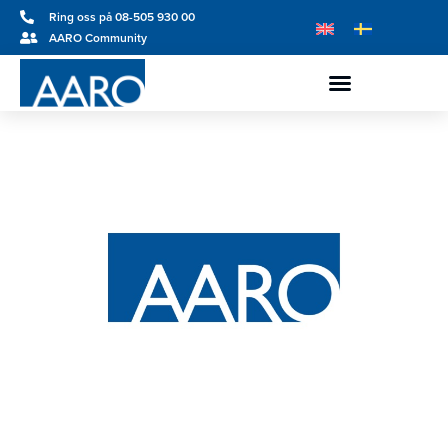
Ring oss på 08-505 930 00
AARO Community