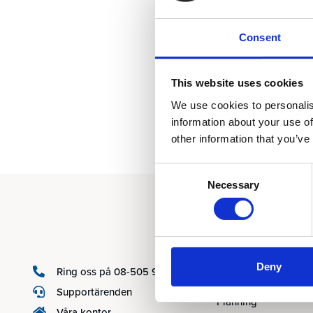
internationella ko
TransCentury
(inv
Consent
This website uses cookies
We use cookies to personalis
information about your use of
other information that you’ve
Consent
Necessary
Selection
Produkter
AARO
Deny
Ring oss på 08-505 930 00
AARO Lease IFRS 16
Supportärenden
Planning
Våra kontor