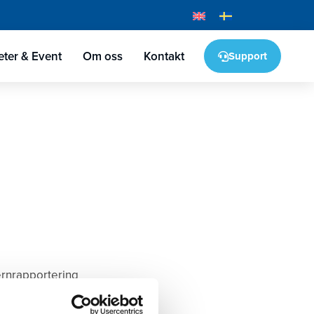
ter & Event
Om oss
Kontakt
Support
ernrapportering
, Norco Spectra
 två