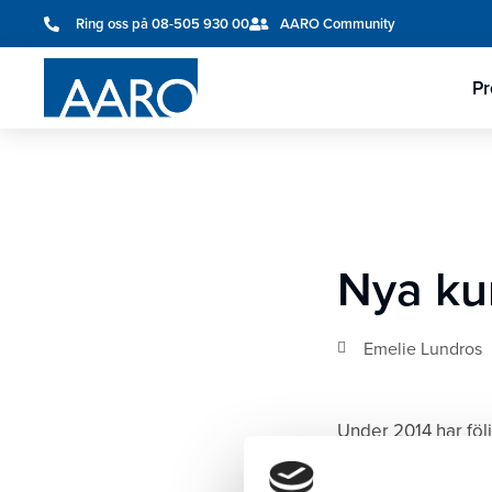
Ring oss på 08-505 930 00
AARO Community
Pr
Nya ku
Emelie Lundros
Under 2014 har föl
och verksamhetsup
Group, Logent, Rat