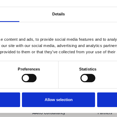
ncerner med huvudkontor i Nairobi –
AAR
(hälso- och försäkr
estementbolag). Varmt välkomna!
Details
e content and ads, to provide social media features and to analy
 our site with our social media, advertising and analytics partn
 provided to them or that they’ve collected from your use of their
Preferences
Statistics
Tjänster
Om oss &
AARO Academy
Om oss
Allow selection
AARO Support
Ledningen
AARO Consultancy
Partners