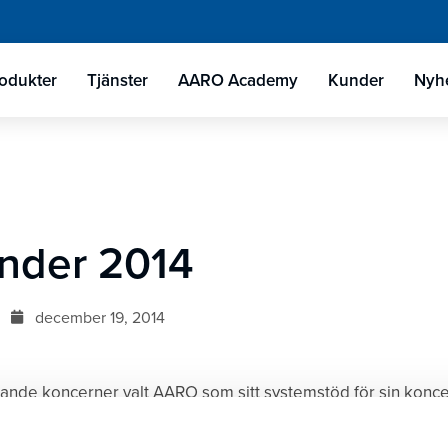
odukter
Tjänster
AARO Academy
Kunder
Nyhe
nder 2014
december 19, 2014
jande koncerner valt AARO som sitt systemstöd för sin konc
pföljning:
AllTele, Skånska Byggvaror, Humana, B&B TOOLS
os, mySafety Försäkringar, Elite Hotels
och
Brenderup,
samt