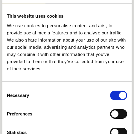
This website uses cookies
We use cookies to personalise content and ads, to
provide social media features and to analyse our traffic.
We also share information about your use of our site with
Ring oss på 08-505 930 00
our social media, advertising and analytics partners who
Supportärenden
may combine it with other information that you’ve
provided to them or that they’ve collected from your use
Våra kontor
of their services.
Produkter
Consent
Necessary
Selection
AARO
AARO Lease IFRS 16
Preferences
Planning
AARO Security and Audit
Statistics
AARO Connector